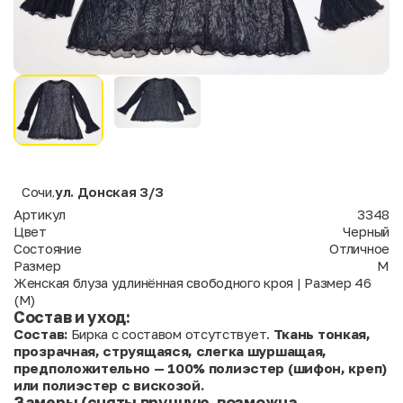
Сочи
ул. Донская 3/3
,
Артикул
3348
Цвет
Черный
Состояние
Отличное
Размер
M
Женская блуза удлинённая свободного кроя | Размер 46
(M)
Состав и уход:
Состав:
Бирка с составом отсутствует.
Ткань тонкая,
прозрачная, струящаяся, слегка шуршащая,
предположительно — 100% полиэстер (шифон, креп)
или полиэстер с вискозой.
Замеры (сняты вручную, возможна