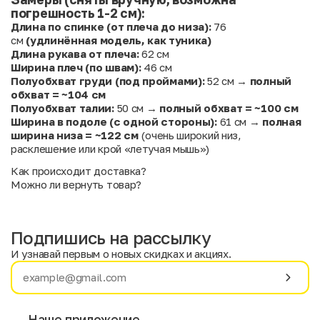
погрешность 1-2 см):
Длина по спинке (от плеча до низа):
76
см
(удлинённая модель, как туника)
Длина рукава от плеча:
62 см
Ширина плеч (по швам):
46 см
Полуобхват груди (под проймами):
52 см →
полный
обхват = ~104 см
Полуобхват талии:
50 см →
полный обхват = ~100 см
Ширина в подоле (с одной стороны):
61 см →
полная
ширина низа = ~122 см
(очень широкий низ,
расклешение или крой «летучая мышь»)
Как происходит доставка?
Можно ли вернуть товар?
Подпишись на рассылку
И узнавай первым о новых скидках и акциях.
Имя
Фамилия
Наше приложение