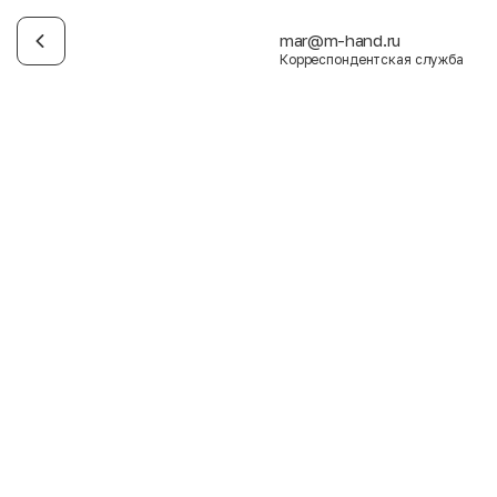
mar@m-hand.ru
Корреспондентская служба
Имя
Фамилия
E-mail
Пол
Мужской
Женский
Согласие на получение чеков по электронной почте