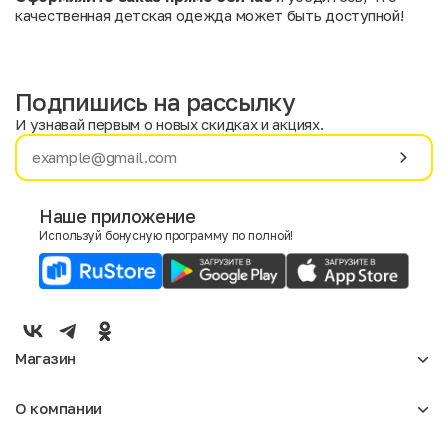
качественная детская одежда может быть доступной!
Подпишись на рассылку
И узнавай первым о новых скидках и акциях.
Имя
Фамилия
Наше приложение
Используй бонусную программу по полной!
E-mail
Пол
Мужской
Женский
Магазин
Согласие на получение чеков по электронной почте
Женское
О компании
Мужское
Аксессуары
О нас