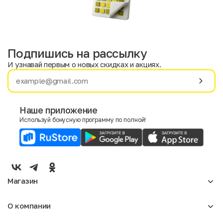
Подпишись на рассылку
И узнавай первым о новых скидках и акциях.
Имя
Фамилия
Наше приложение
Используй бонусную программу по полной!
E-mail
Пол
Мужской
Женский
Магазин
Согласие на получение чеков по электронной почте
Женское
О компании
Мужское
Аксессуары
О нас