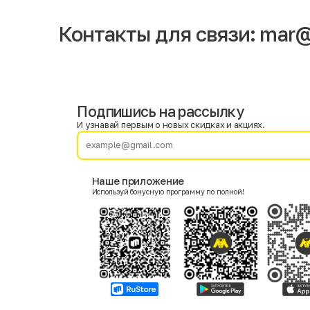
Контакты для связи:
mar@
Подпишись на рассылку
Имя
Фамилия
И узнавай первым о новых скидках и акциях.
E-mail
Наше приложение
Используй бонусную программу по полной!
Пол
Мужской
Женский
Согласие на получение чеков по электронной почте