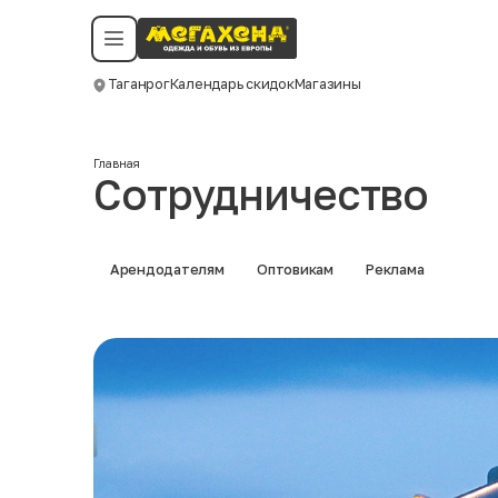
Условия пользования
Политика конфиденциальности
Смотреть все даты
©️ Мегахенд 2026. Все права защищены.
Таганрог
Календарь скидок
Магазины
Москва
Главная
Сотрудничество
Арендодателям
Оптовикам
Реклама