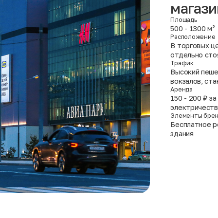
магази
Площадь
500 - 1300 м²
Расположение
В торговых це
отдельно сто
Трафик
Высокий пеше
вокзалов, ст
Аренда
150 - 200 ₽ з
электричеств
Элементы бре
Бесплатное р
здания