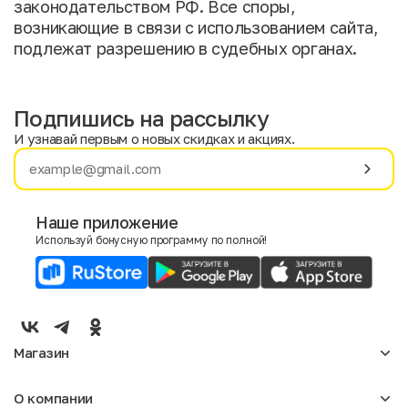
законодательством РФ. Все споры,
возникающие в связи с использованием сайта,
подлежат разрешению в судебных органах.
Подпишись на рассылку
И узнавай первым о новых скидках и акциях.
Имя
Фамилия
Наше приложение
Используй бонусную программу по полной!
E-mail
Пол
Мужской
Женский
Магазин
Согласие на получение чеков по электронной почте
Женское
О компании
Мужское