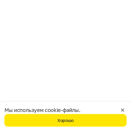
Имя
Фамилия
E-mail
Пол
Мужской
Женский
Согласие на получение чеков по электронной почте
Москва
Мы используем cookie-файлы.
Хорошо