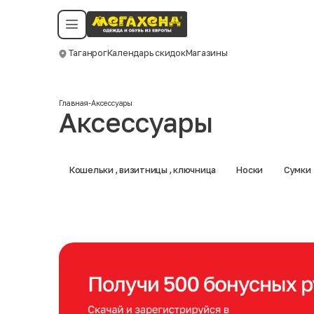
Условия пользования
Политика конфиденциальности
Смотреть все даты
©️ Мегахенд 2026. Все права защищены.
Таганрог
Календарь скидок
Магазины
Москва
Главная
-
Аксессуары
Аксессуары
Кошельки , визитницы , ключница
Носки
Сумки