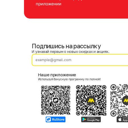
Подпишись на рассылку
Имя
Фамилия
И узнавай первым о новых скидках и акциях.
E-mail
Наше приложение
Используй бонусную программу по полной!
Пол
Мужской
Женский
Согласие на получение чеков по электронной почте