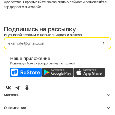
удобство. Оформляйте заказ прямо сейчас и обновляйте
гардероб с выгодой!
Подпишись на рассылку
И узнавай первым о новых скидках и акциях.
Имя
Фамилия
Наше приложение
Используй бонусную программу по полной!
E-mail
Пол
Мужской
Женский
Магазин
Согласие на получение чеков по электронной почте
Женское
О компании
Мужское
Аксессуары