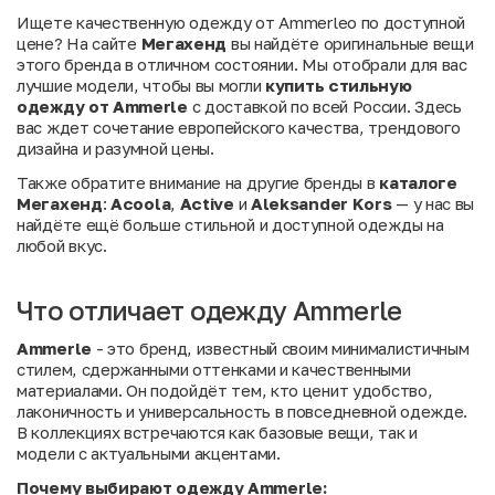
Ищете качественную одежду от Ammerleо по доступной
цене? На сайте
Мегахенд
вы найдёте оригинальные вещи
этого бренда в отличном состоянии. Мы отобрали для вас
лучшие модели, чтобы вы могли
купить стильную
одежду от Ammerle
с доставкой по всей России. Здесь
вас ждет сочетание европейского качества, трендового
дизайна и разумной цены.
Также обратите внимание на другие бренды в
каталоге
Мегахенд
:
Acoola
,
Active
и
Aleksander Kors
— у нас вы
найдёте ещё больше стильной и доступной одежды на
любой вкус.
Что отличает одежду Ammerle
Ammerle
- это бренд, известный своим минималистичным
стилем, сдержанными оттенками и качественными
материалами. Он подойдёт тем, кто ценит удобство,
лаконичность и универсальность в повседневной одежде.
В коллекциях встречаются как базовые вещи, так и
модели с актуальными акцентами.
Почему выбирают одежду Ammerle: