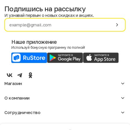
Подпишись на рассылку
И узнавай первым о новых скидках и акциях.
Имя
Фамилия
Наше приложение
Используй бонусную программу по полной!
E-mail
Пол
Мужской
Женский
Магазин
Согласие на получение чеков по электронной почте
Женское
О компании
Мужское
Аксессуары
О нас
Детское
Сотрудничество
Отзывы
Блог
Оптовикам
Вакансии
Помощь
Москва
Арендодателям
Магазины