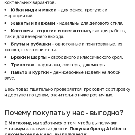
коктейльных вариантов.
Юбки миди и макси
- для офиса, прогулок и
мероприятий.
Жакеты и пиджаки
- идеальны для делового стиля.
Костюмы - строгие и элегантные,
как для работы,
так и для вечернего выхода.
Блузы и рубашки
- однотонные и принтованные, из
хлопка, шелка и вискозы.
Брюки и шорты
- свободного и классического кроя.
Трикотаж
- кардиганы, свитеры, джемперы.
Пальто и куртки
- демисезонные модели на любой
вкус.
Весь товар тщательно проверяется, проходит сортировку
и доступен по ценам, значительно ниже розничных.
Почему покупать у нас - выгодно?
В
Мегахенд
мы заботимся о том, чтобы вы получали
максимум за разумные деньги.
Покупая бренд Atelier в
секонд-хенде у нас, вы получаете: