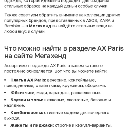
одежды, которая идеально подходит для создания
стильных образов на каждый день и особые случаи.
Также советуем обратить внимание на коллекции других
популярных брендов, представленных в
ASOS
,
ZARA
и
Bershka
— в
Мегахенд
вы найдёте стильные вещи на
любой вкус и случай.
Что можно найти в разделе AX Paris
на сайте Мегахенд
Ассортимент одежды AX Paris в нашем каталоге
постоянно обновляется. Вот что вы можете найти:
Платья AX Paris:
вечерние, коктейльные,
повседневные, с пайетками, кружевом, оборками.
Юбки:
мини, миди, карандаш, расклешенные.
Блузки и топы:
шелковые, хлопковые, базовые и
нарядные.
Комбинезоны:
стильные модели для вечернего
выхода.
Жакеты и пиджаки:
строгие и кэжуал-варианты.