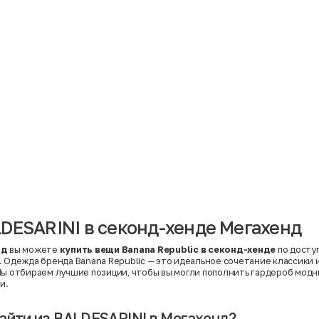
Материал
Акрил
Ангора
Ацетат
Бамбук
Бархат
Вельвет
Вискоза
Вискоза | Нейлон
Вискоза | Полиэстер
й
Вискоза | Полиэстер | Хлопок
Вискоза | Эластан
DESARINI в секонд-хенде Мегахенд
Искусственная замша
ный
Кашемир
Кашемир | Нейлон
нд
вы можете
купить вещи Banana Republic в секонд-хенде
по доступ
й
Кашемир | Хлопок
. Одежда бренда Banana Republic — это идеальное сочетание классики
Кашемир | Шерсть
Мы отбираем лучшие позиции, чтобы вы могли пополнить гардероб модн
Лён
и.
й
Модал
Натуральная замша
Натуральная кожа
айти из BALDESARINI в Мегахенд?