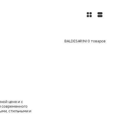
BALDESARINI
0
товаров
ной цене и с
 и современного
ыми, стильными и