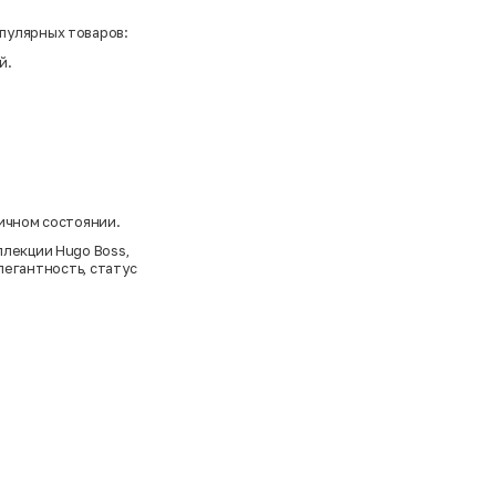
пулярных товаров:
й.
личном состоянии.
оллекции
Hugo Boss
,
легантность, статус