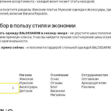
вление ассортимента - каждый визит может стать находкой.
ра посетите разделы
Женские платья
,
Мужская одежда
и
Аксессуары
, г
илей, включая Banana Republic.
бор в пользу стиля и экономии
ить одежду BALDESARINI в секонд-хенде
- не упустите шанс пополн
ми премиум-класса. У нас вы найдете лучшее соотношение цены и кач
ю оригинальности.
 прямо сейчас
- и пополните гардероб стильной одеждой BALDESARINI
Магазин
О компании
Сотрудничество
Женское
О нас
Оптовикам
Мужское
Отзывы
Арендодателям
Аксессуары
Блог
Реклама
Детское
Вакансии
Магазины