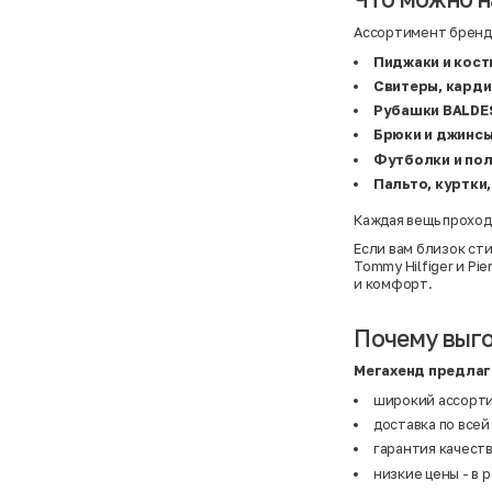
Atelier
31,5 (20 см)
Avalanche
34 (21,5 см)
Ассортимент бренда
AX Paris
3-5 лет
BALDESARINI
36
Пиджаки и кост
BALLY
36,5
Banana Republic
37
Свитеры, карди
Barrel
37,5
Рубашки BALDE
Basefield
38
Брюки и джинс
B&C Collection
38,5
Beck & Hersey
39
Футболки и по
Bench
39,5
Пальто, куртки
Benetton
3XL
Ben Sherman
3XL
Bershka
3XL
Каждая вещь проход
Bexleys
3XS
Если вам близок ст
Bexleys
40
Tommy Hilfiger
и
Pie
BF
41
и комфорт.
BF
42
Bivolino
43
Black Forest
44
Почему выго
Blind Date
44,5
Bogner
45
Bonita
46
Мегахенд предлаг
Boohoo
48+
широкий ассорти
Brax
4XL
British Knights
4XL
доставка по всей
Bruno Banani
4XL
гарантия качеств
Buena Vista
5-7 лет
Bugatti
5XL
низкие цены - в 
Burberry
5XL