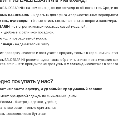
Нейлон
Полиэстер
 BALDESARINI в нашем секонд-хенде регулярно обновляется. Среди по
Полиэстер | Спандекс
Полиэстер | Хлопок
юмы BALDESARINI
- идеальны для офиса и торжественных мероприяти
Полиэстер | Экокожа
Полиэстер | Эластан
ганы, пуловеры
- тёплые, стильные, выполнены из шерсти, кашемира.
Сатин
SARINI
- от строгих классических до casual моделей.
Твид
ы
- удобные, с отличной посадкой.
Хлопок
Хлопок | Эластан
ло
- для повседневной носки.
Шёлк
, плащи
- на демисезон и зиму.
Шёлк | Шерсть
Шерсть
Экокожа
ит проверку качества и поступает в продажу только в хорошем или от
Эластан
иль BALDESARINI, рекомендуем также обратить внимание на мужские к
rre Cardin
— эти бренды тоже доступны в
Мегахенд
и сочетают в себе э
дно покупать у нас?
ает не просто одежду, а удобный и продуманный сервис:
мент брендовой одежды по сниженным ценам;
 России - быстро, надежно, удобно;
а на все вещи - только оригиналы;
разы дешевле, чем в бутиках;