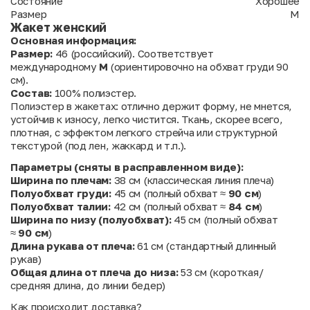
Состояние
Хорошее
Размер
M
Жакет женский
Основная информация:
Размер:
46 (российский). Соответствует
международному
M
(ориентировочно на обхват груди 90
см).
Состав:
100% полиэстер.
Полиэстер в жакетах: отлично держит форму, не мнется,
устойчив к износу, легко чистится. Ткань, скорее всего,
плотная, с эффектом легкого стрейча или структурной
текстурой (под лен, жаккард и т.п.).
Параметры (сняты в расправленном виде):
Ширина по плечам:
38 см
(классическая линия плеча)
Полуобхват груди:
45 см (полный обхват ≈
90 см
)
Полуобхват талии:
42 см (полный обхват ≈
84 см
)
Ширина по низу (полуобхват):
45 см (полный обхват
≈
90 см
)
Длина рукава от плеча:
61 см
(стандартный длинный
рукав)
Общая длина от плеча до низа:
53 см
(короткая/
средняя длина, до линии бедер)
Как происходит доставка?