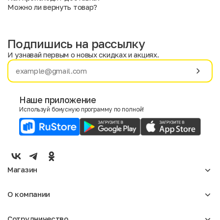
Можно ли вернуть товар?
Подпишись на рассылку
И узнавай первым о новых скидках и акциях.
Имя
Фамилия
Наше приложение
Используй бонусную программу по полной!
E-mail
Пол
Мужской
Женский
Магазин
Согласие на получение чеков по электронной почте
Женское
О компании
Мужское
Аксессуары
О нас
Детское
Сотрудничество